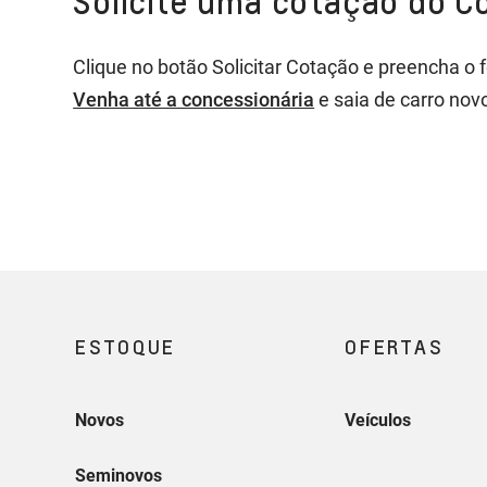
Solicite uma cotação do C
esteja livre de ônus. A avaliação do novo 
vigente.
Clique no botão Solicitar Cotação e preencha o 
A substituição será realizada por meio de f
Venha até a concessionária
e saia de carro nov
aprovação prévia do Consórcio Nacional Chev
Substituição de Garantia, conforme valores 