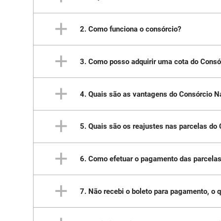
2. Como funciona o consórcio?
Consórcio é, basicamente, a reunião de 
comum, em um prazo específico e com uma q
3. Como posso adquirir uma cota do Consó
O interessado entra em contato com a conce
dados pessoais. A concessionária, por sua 
interessado. O cliente escolhe um modelo 
4. Quais são as vantagens do Consórcio N
Para adquirir uma cota do Consórcio Nacion
5. Quais são os reajustes nas parcelas do
Você não precisa pagar taxa de adesão;
Conta com a segurança e credibilidade 
Lance diluído, que permite a diminuição 
6. Como efetuar o pagamento das parcela
As parcelas mensais são calculadas com bas
Serviços disponíveis pelo site, como da
divulgados pela General Motors do Brasil.
7. Não recebi o boleto para pagamento, o 
Os boletos de pagamento são enviados men
mail sempre atualizado para evitar proble